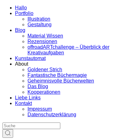
Hallo
Portfolio
Illustration
Gestaltung
Blog
Material Wissen
Rezensionen
offroadARTchallenge – Überblick der
Kreativaufgaben
Kunstautomat
About
Goldener Strich
Fantastische Büchermagie
Geheimnisvolle Bücherwelten
Das Blog
Kooperationen
Liebe Links
Kontakt
Impressum
Datenschutzerklärung