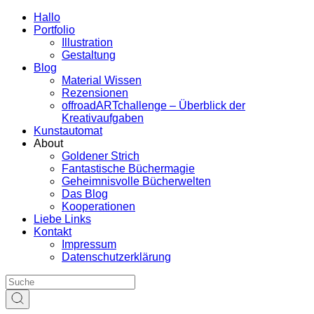
Hallo
Portfolio
Illustration
Gestaltung
Blog
Material Wissen
Rezensionen
offroadARTchallenge – Überblick der
Kreativaufgaben
Kunstautomat
About
Goldener Strich
Fantastische Büchermagie
Geheimnisvolle Bücherwelten
Das Blog
Kooperationen
Liebe Links
Kontakt
Impressum
Datenschutzerklärung