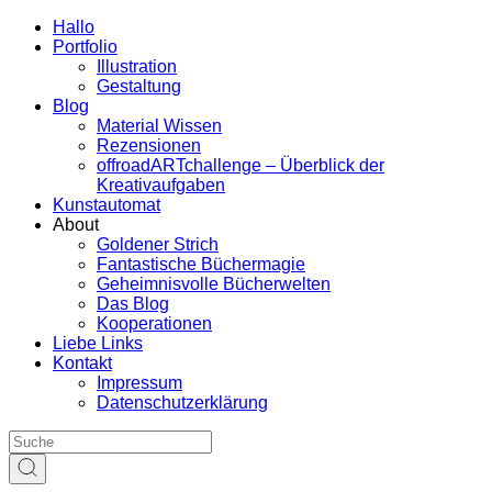
Hallo
Portfolio
Illustration
Gestaltung
Blog
Material Wissen
Rezensionen
offroadARTchallenge – Überblick der
Kreativaufgaben
Kunstautomat
About
Goldener Strich
Fantastische Büchermagie
Geheimnisvolle Bücherwelten
Das Blog
Kooperationen
Liebe Links
Kontakt
Impressum
Datenschutzerklärung