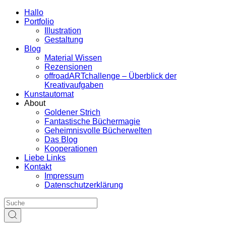
Hallo
Portfolio
Illustration
Gestaltung
Blog
Material Wissen
Rezensionen
offroadARTchallenge – Überblick der
Kreativaufgaben
Kunstautomat
About
Goldener Strich
Fantastische Büchermagie
Geheimnisvolle Bücherwelten
Das Blog
Kooperationen
Liebe Links
Kontakt
Impressum
Datenschutzerklärung