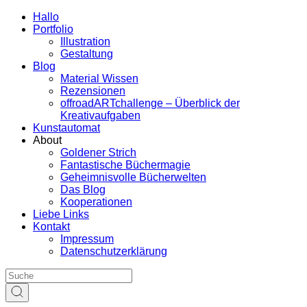
Hallo
Portfolio
Illustration
Gestaltung
Blog
Material Wissen
Rezensionen
offroadARTchallenge – Überblick der
Kreativaufgaben
Kunstautomat
About
Goldener Strich
Fantastische Büchermagie
Geheimnisvolle Bücherwelten
Das Blog
Kooperationen
Liebe Links
Kontakt
Impressum
Datenschutzerklärung