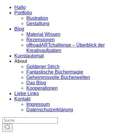
Hallo
Portfolio
Illustration
Gestaltung
Blog
Material Wissen
Rezensionen
offroadARTchallenge – Überblick der
Kreativaufgaben
Kunstautomat
About
Goldener Strich
Fantastische Büchermagie
Geheimnisvolle Bücherwelten
Das Blog
Kooperationen
Liebe Links
Kontakt
Impressum
Datenschutzerklärung