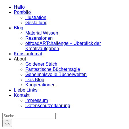
Hallo
Portfolio
Illustration
Gestaltung
Blog
Material Wissen
Rezensionen
offroadARTchallenge – Überblick der
Kreativaufgaben
Kunstautomat
About
Goldener Strich
Fantastische Büchermagie
Geheimnisvolle Bücherwelten
Das Blog
Kooperationen
Liebe Links
Kontakt
Impressum
Datenschutzerklärung