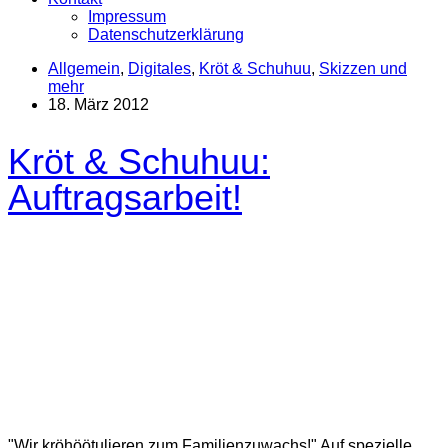
Impressum
Datenschutzerklärung
Allgemein
,
Digitales
,
Kröt & Schuhuu
,
Skizzen und
mehr
18. März 2012
Kröt & Schuhuu:
Auftragsarbeit!
"Wir kröhöötulieren zum Familienzuwachs!" Auf spezielle