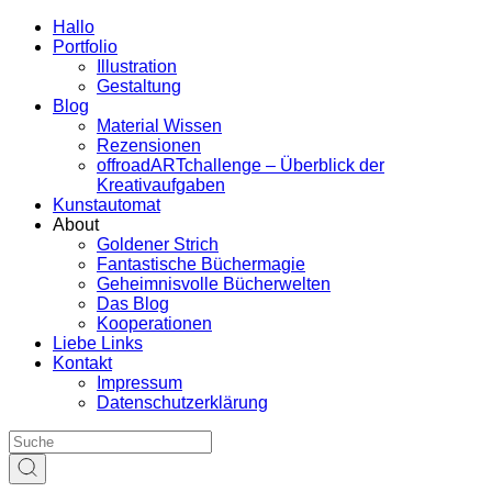
Hallo
Portfolio
Illustration
Gestaltung
Blog
Material Wissen
Rezensionen
offroadARTchallenge – Überblick der
Kreativaufgaben
Kunstautomat
About
Goldener Strich
Fantastische Büchermagie
Geheimnisvolle Bücherwelten
Das Blog
Kooperationen
Liebe Links
Kontakt
Impressum
Datenschutzerklärung