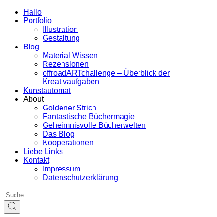
Hallo
Portfolio
Illustration
Gestaltung
Blog
Material Wissen
Rezensionen
offroadARTchallenge – Überblick der
Kreativaufgaben
Kunstautomat
About
Goldener Strich
Fantastische Büchermagie
Geheimnisvolle Bücherwelten
Das Blog
Kooperationen
Liebe Links
Kontakt
Impressum
Datenschutzerklärung