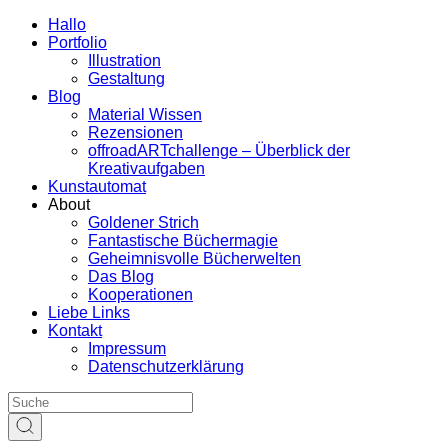
Hallo
Portfolio
Illustration
Gestaltung
Blog
Material Wissen
Rezensionen
offroadARTchallenge – Überblick der
Kreativaufgaben
Kunstautomat
About
Goldener Strich
Fantastische Büchermagie
Geheimnisvolle Bücherwelten
Das Blog
Kooperationen
Liebe Links
Kontakt
Impressum
Datenschutzerklärung