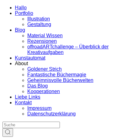
Hallo
Portfolio
Illustration
Gestaltung
Blog
Material Wissen
Rezensionen
offroadARTchallenge – Überblick der
Kreativaufgaben
Kunstautomat
About
Goldener Strich
Fantastische Büchermagie
Geheimnisvolle Bücherwelten
Das Blog
Kooperationen
Liebe Links
Kontakt
Impressum
Datenschutzerklärung