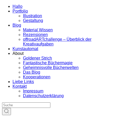
Hallo
Portfolio
Illustration
Gestaltung
Blog
Material Wissen
Rezensionen
offroadARTchallenge – Überblick der
Kreativaufgaben
Kunstautomat
About
Goldener Strich
Fantastische Büchermagie
Geheimnisvolle Bücherwelten
Das Blog
Kooperationen
Liebe Links
Kontakt
Impressum
Datenschutzerklärung