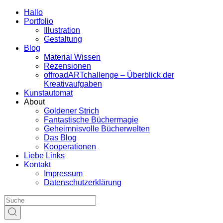
Hallo
Portfolio
Illustration
Gestaltung
Blog
Material Wissen
Rezensionen
offroadARTchallenge – Überblick der
Kreativaufgaben
Kunstautomat
About
Goldener Strich
Fantastische Büchermagie
Geheimnisvolle Bücherwelten
Das Blog
Kooperationen
Liebe Links
Kontakt
Impressum
Datenschutzerklärung