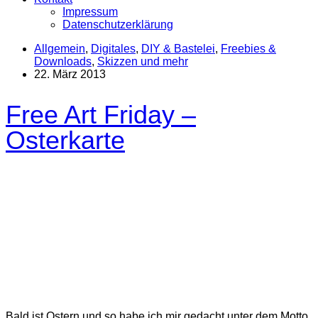
Impressum
Datenschutzerklärung
Allgemein
,
Digitales
,
DIY & Bastelei
,
Freebies &
Downloads
,
Skizzen und mehr
22. März 2013
Free Art Friday –
Osterkarte
Bald ist Ostern und so habe ich mir gedacht unter dem Motto