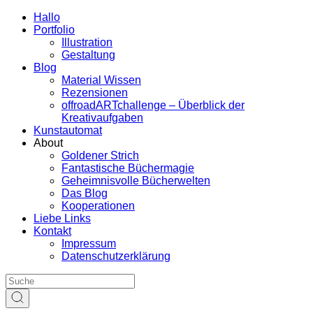
Hallo
Portfolio
Illustration
Gestaltung
Blog
Material Wissen
Rezensionen
offroadARTchallenge – Überblick der
Kreativaufgaben
Kunstautomat
About
Goldener Strich
Fantastische Büchermagie
Geheimnisvolle Bücherwelten
Das Blog
Kooperationen
Liebe Links
Kontakt
Impressum
Datenschutzerklärung