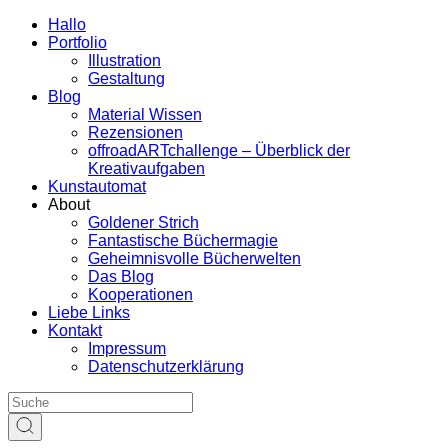
Hallo
Portfolio
Illustration
Gestaltung
Blog
Material Wissen
Rezensionen
offroadARTchallenge – Überblick der
Kreativaufgaben
Kunstautomat
About
Goldener Strich
Fantastische Büchermagie
Geheimnisvolle Bücherwelten
Das Blog
Kooperationen
Liebe Links
Kontakt
Impressum
Datenschutzerklärung