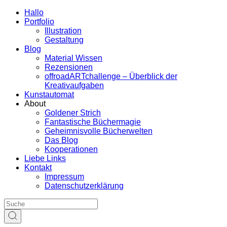
Hallo
Portfolio
Illustration
Gestaltung
Blog
Material Wissen
Rezensionen
offroadARTchallenge – Überblick der
Kreativaufgaben
Kunstautomat
About
Goldener Strich
Fantastische Büchermagie
Geheimnisvolle Bücherwelten
Das Blog
Kooperationen
Liebe Links
Kontakt
Impressum
Datenschutzerklärung