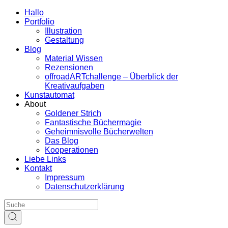
Hallo
Portfolio
Illustration
Gestaltung
Blog
Material Wissen
Rezensionen
offroadARTchallenge – Überblick der
Kreativaufgaben
Kunstautomat
About
Goldener Strich
Fantastische Büchermagie
Geheimnisvolle Bücherwelten
Das Blog
Kooperationen
Liebe Links
Kontakt
Impressum
Datenschutzerklärung