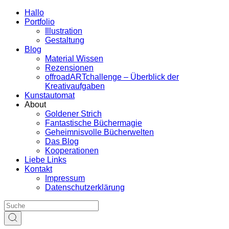
Hallo
Portfolio
Illustration
Gestaltung
Blog
Material Wissen
Rezensionen
offroadARTchallenge – Überblick der
Kreativaufgaben
Kunstautomat
About
Goldener Strich
Fantastische Büchermagie
Geheimnisvolle Bücherwelten
Das Blog
Kooperationen
Liebe Links
Kontakt
Impressum
Datenschutzerklärung