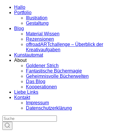
Hallo
Portfolio
Illustration
Gestaltung
Blog
Material Wissen
Rezensionen
offroadARTchallenge – Überblick der
Kreativaufgaben
Kunstautomat
About
Goldener Strich
Fantastische Büchermagie
Geheimnisvolle Bücherwelten
Das Blog
Kooperationen
Liebe Links
Kontakt
Impressum
Datenschutzerklärung