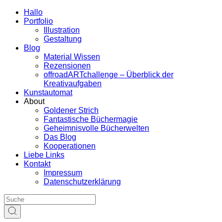
Hallo
Portfolio
Illustration
Gestaltung
Blog
Material Wissen
Rezensionen
offroadARTchallenge – Überblick der
Kreativaufgaben
Kunstautomat
About
Goldener Strich
Fantastische Büchermagie
Geheimnisvolle Bücherwelten
Das Blog
Kooperationen
Liebe Links
Kontakt
Impressum
Datenschutzerklärung