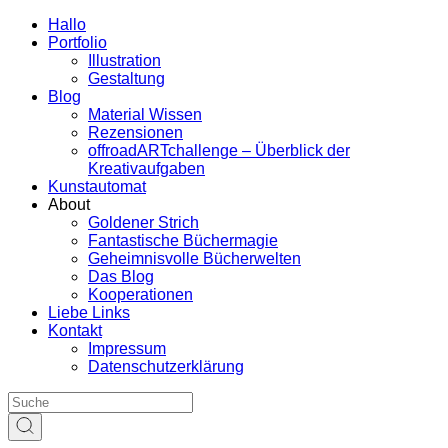
Hallo
Portfolio
Illustration
Gestaltung
Blog
Material Wissen
Rezensionen
offroadARTchallenge – Überblick der
Kreativaufgaben
Kunstautomat
About
Goldener Strich
Fantastische Büchermagie
Geheimnisvolle Bücherwelten
Das Blog
Kooperationen
Liebe Links
Kontakt
Impressum
Datenschutzerklärung