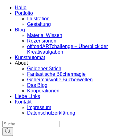
Hallo
Portfolio
Illustration
Gestaltung
Blog
Material Wissen
Rezensionen
offroadARTchallenge – Überblick der
Kreativaufgaben
Kunstautomat
About
Goldener Strich
Fantastische Büchermagie
Geheimnisvolle Bücherwelten
Das Blog
Kooperationen
Liebe Links
Kontakt
Impressum
Datenschutzerklärung