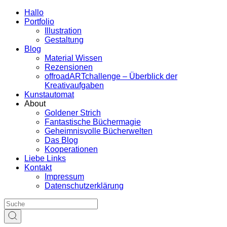
Hallo
Portfolio
Illustration
Gestaltung
Blog
Material Wissen
Rezensionen
offroadARTchallenge – Überblick der
Kreativaufgaben
Kunstautomat
About
Goldener Strich
Fantastische Büchermagie
Geheimnisvolle Bücherwelten
Das Blog
Kooperationen
Liebe Links
Kontakt
Impressum
Datenschutzerklärung