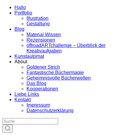
Hallo
Portfolio
Illustration
Gestaltung
Blog
Material Wissen
Rezensionen
offroadARTchallenge – Überblick der
Kreativaufgaben
Kunstautomat
About
Goldener Strich
Fantastische Büchermagie
Geheimnisvolle Bücherwelten
Das Blog
Kooperationen
Liebe Links
Kontakt
Impressum
Datenschutzerklärung