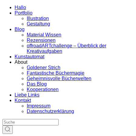
Hallo
Portfolio
Illustration
Gestaltung
Blog
Material Wissen
Rezensionen
offroadARTchallenge – Überblick der
Kreativaufgaben
Kunstautomat
About
Goldener Strich
Fantastische Büchermagie
Geheimnisvolle Bücherwelten
Das Blog
Kooperationen
Liebe Links
Kontakt
Impressum
Datenschutzerklärung