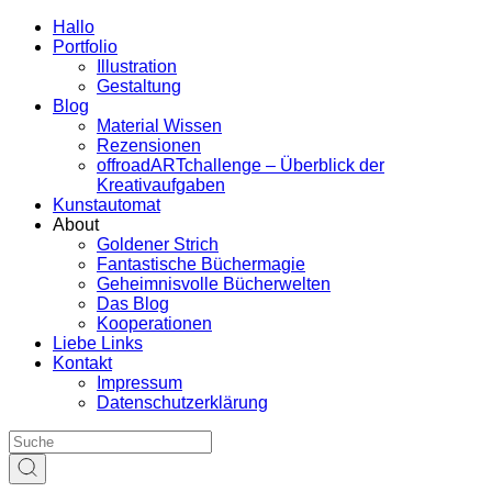
Hallo
Portfolio
Illustration
Gestaltung
Blog
Material Wissen
Rezensionen
offroadARTchallenge – Überblick der
Kreativaufgaben
Kunstautomat
About
Goldener Strich
Fantastische Büchermagie
Geheimnisvolle Bücherwelten
Das Blog
Kooperationen
Liebe Links
Kontakt
Impressum
Datenschutzerklärung