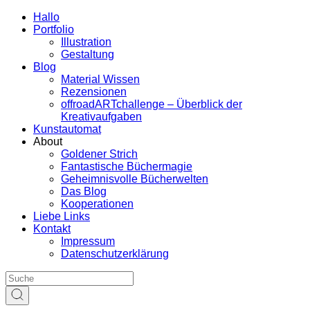
Hallo
Portfolio
Illustration
Gestaltung
Blog
Material Wissen
Rezensionen
offroadARTchallenge – Überblick der
Kreativaufgaben
Kunstautomat
About
Goldener Strich
Fantastische Büchermagie
Geheimnisvolle Bücherwelten
Das Blog
Kooperationen
Liebe Links
Kontakt
Impressum
Datenschutzerklärung