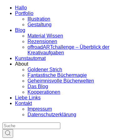
Hallo
Portfolio
Illustration
Gestaltung
Blog
Material Wissen
Rezensionen
offroadARTchallenge – Überblick der
Kreativaufgaben
Kunstautomat
About
Goldener Strich
Fantastische Büchermagie
Geheimnisvolle Bücherwelten
Das Blog
Kooperationen
Liebe Links
Kontakt
Impressum
Datenschutzerklärung