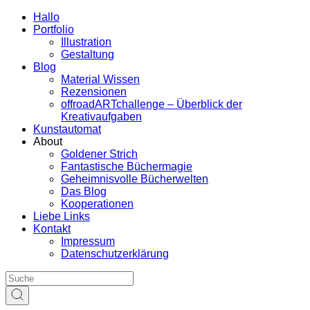
Hallo
Portfolio
Illustration
Gestaltung
Blog
Material Wissen
Rezensionen
offroadARTchallenge – Überblick der
Kreativaufgaben
Kunstautomat
About
Goldener Strich
Fantastische Büchermagie
Geheimnisvolle Bücherwelten
Das Blog
Kooperationen
Liebe Links
Kontakt
Impressum
Datenschutzerklärung