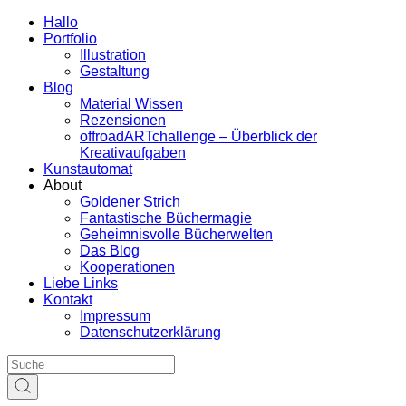
Hallo
Portfolio
Illustration
Gestaltung
Blog
Material Wissen
Rezensionen
offroadARTchallenge – Überblick der
Kreativaufgaben
Kunstautomat
About
Goldener Strich
Fantastische Büchermagie
Geheimnisvolle Bücherwelten
Das Blog
Kooperationen
Liebe Links
Kontakt
Impressum
Datenschutzerklärung