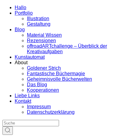
Hallo
Portfolio
Illustration
Gestaltung
Blog
Material Wissen
Rezensionen
offroadARTchallenge – Überblick der
Kreativaufgaben
Kunstautomat
About
Goldener Strich
Fantastische Büchermagie
Geheimnisvolle Bücherwelten
Das Blog
Kooperationen
Liebe Links
Kontakt
Impressum
Datenschutzerklärung