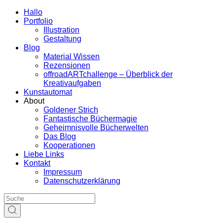
Hallo
Portfolio
Illustration
Gestaltung
Blog
Material Wissen
Rezensionen
offroadARTchallenge – Überblick der
Kreativaufgaben
Kunstautomat
About
Goldener Strich
Fantastische Büchermagie
Geheimnisvolle Bücherwelten
Das Blog
Kooperationen
Liebe Links
Kontakt
Impressum
Datenschutzerklärung