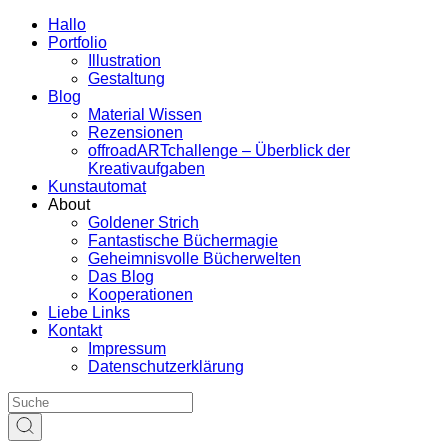
Hallo
Portfolio
Illustration
Gestaltung
Blog
Material Wissen
Rezensionen
offroadARTchallenge – Überblick der
Kreativaufgaben
Kunstautomat
About
Goldener Strich
Fantastische Büchermagie
Geheimnisvolle Bücherwelten
Das Blog
Kooperationen
Liebe Links
Kontakt
Impressum
Datenschutzerklärung