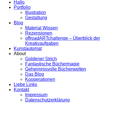
Hallo
Portfolio
Illustration
Gestaltung
Blog
Material Wissen
Rezensionen
offroadARTchallenge – Überblick der
Kreativaufgaben
Kunstautomat
About
Goldener Strich
Fantastische Büchermagie
Geheimnisvolle Bücherwelten
Das Blog
Kooperationen
Liebe Links
Kontakt
Impressum
Datenschutzerklärung