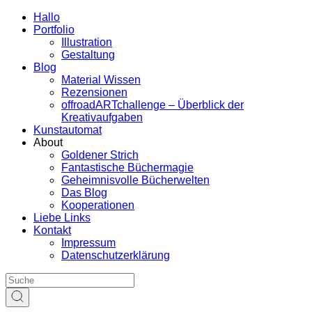
Hallo
Portfolio
Illustration
Gestaltung
Blog
Material Wissen
Rezensionen
offroadARTchallenge – Überblick der
Kreativaufgaben
Kunstautomat
About
Goldener Strich
Fantastische Büchermagie
Geheimnisvolle Bücherwelten
Das Blog
Kooperationen
Liebe Links
Kontakt
Impressum
Datenschutzerklärung