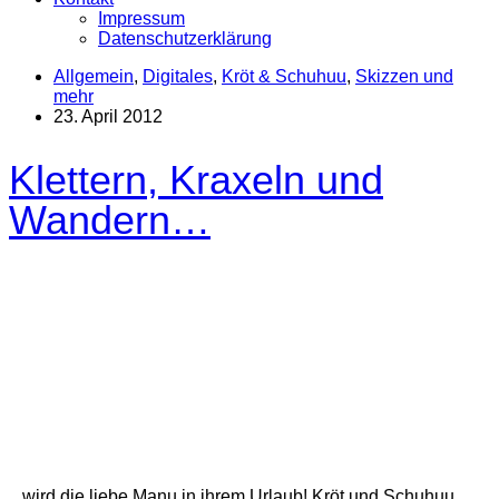
Impressum
Datenschutzerklärung
Allgemein
,
Digitales
,
Kröt & Schuhuu
,
Skizzen und
mehr
23. April 2012
Klettern, Kraxeln und
Wandern…
...wird die liebe Manu in ihrem Urlaub! Kröt und Schuhuu