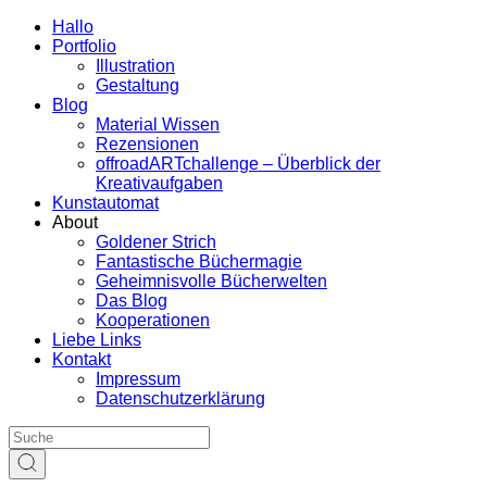
Hallo
Portfolio
Illustration
Gestaltung
Blog
Material Wissen
Rezensionen
offroadARTchallenge – Überblick der
Kreativaufgaben
Kunstautomat
About
Goldener Strich
Fantastische Büchermagie
Geheimnisvolle Bücherwelten
Das Blog
Kooperationen
Liebe Links
Kontakt
Impressum
Datenschutzerklärung