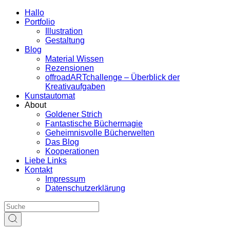
Hallo
Portfolio
Illustration
Gestaltung
Blog
Material Wissen
Rezensionen
offroadARTchallenge – Überblick der
Kreativaufgaben
Kunstautomat
About
Goldener Strich
Fantastische Büchermagie
Geheimnisvolle Bücherwelten
Das Blog
Kooperationen
Liebe Links
Kontakt
Impressum
Datenschutzerklärung