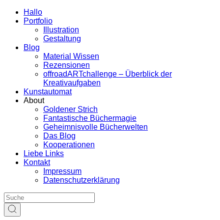
Hallo
Portfolio
Illustration
Gestaltung
Blog
Material Wissen
Rezensionen
offroadARTchallenge – Überblick der
Kreativaufgaben
Kunstautomat
About
Goldener Strich
Fantastische Büchermagie
Geheimnisvolle Bücherwelten
Das Blog
Kooperationen
Liebe Links
Kontakt
Impressum
Datenschutzerklärung