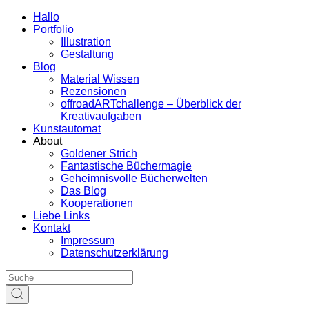
Hallo
Portfolio
Illustration
Gestaltung
Blog
Material Wissen
Rezensionen
offroadARTchallenge – Überblick der
Kreativaufgaben
Kunstautomat
About
Goldener Strich
Fantastische Büchermagie
Geheimnisvolle Bücherwelten
Das Blog
Kooperationen
Liebe Links
Kontakt
Impressum
Datenschutzerklärung