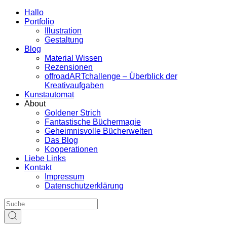
Hallo
Portfolio
Illustration
Gestaltung
Blog
Material Wissen
Rezensionen
offroadARTchallenge – Überblick der
Kreativaufgaben
Kunstautomat
About
Goldener Strich
Fantastische Büchermagie
Geheimnisvolle Bücherwelten
Das Blog
Kooperationen
Liebe Links
Kontakt
Impressum
Datenschutzerklärung