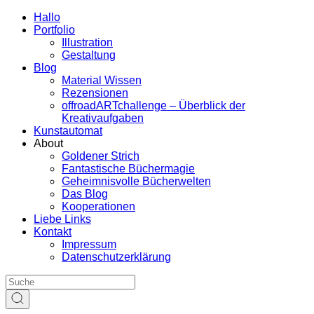
Hallo
Portfolio
Illustration
Gestaltung
Blog
Material Wissen
Rezensionen
offroadARTchallenge – Überblick der
Kreativaufgaben
Kunstautomat
About
Goldener Strich
Fantastische Büchermagie
Geheimnisvolle Bücherwelten
Das Blog
Kooperationen
Liebe Links
Kontakt
Impressum
Datenschutzerklärung