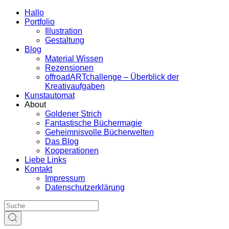
Hallo
Portfolio
Illustration
Gestaltung
Blog
Material Wissen
Rezensionen
offroadARTchallenge – Überblick der
Kreativaufgaben
Kunstautomat
About
Goldener Strich
Fantastische Büchermagie
Geheimnisvolle Bücherwelten
Das Blog
Kooperationen
Liebe Links
Kontakt
Impressum
Datenschutzerklärung