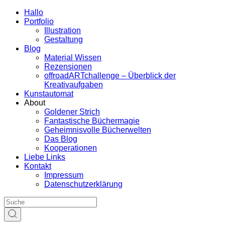
Hallo
Portfolio
Illustration
Gestaltung
Blog
Material Wissen
Rezensionen
offroadARTchallenge – Überblick der
Kreativaufgaben
Kunstautomat
About
Goldener Strich
Fantastische Büchermagie
Geheimnisvolle Bücherwelten
Das Blog
Kooperationen
Liebe Links
Kontakt
Impressum
Datenschutzerklärung