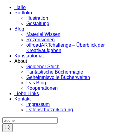
Hallo
Portfolio
Illustration
Gestaltung
Blog
Material Wissen
Rezensionen
offroadARTchallenge – Überblick der
Kreativaufgaben
Kunstautomat
About
Goldener Strich
Fantastische Büchermagie
Geheimnisvolle Bücherwelten
Das Blog
Kooperationen
Liebe Links
Kontakt
Impressum
Datenschutzerklärung