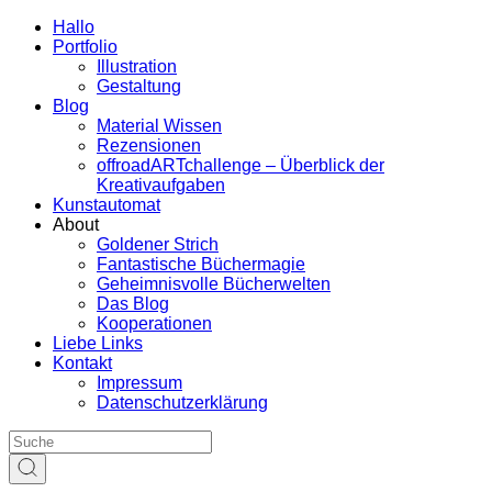
Hallo
Portfolio
Illustration
Gestaltung
Blog
Material Wissen
Rezensionen
offroadARTchallenge – Überblick der
Kreativaufgaben
Kunstautomat
About
Goldener Strich
Fantastische Büchermagie
Geheimnisvolle Bücherwelten
Das Blog
Kooperationen
Liebe Links
Kontakt
Impressum
Datenschutzerklärung