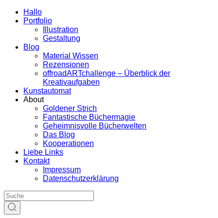
Hallo
Portfolio
Illustration
Gestaltung
Blog
Material Wissen
Rezensionen
offroadARTchallenge – Überblick der
Kreativaufgaben
Kunstautomat
About
Goldener Strich
Fantastische Büchermagie
Geheimnisvolle Bücherwelten
Das Blog
Kooperationen
Liebe Links
Kontakt
Impressum
Datenschutzerklärung