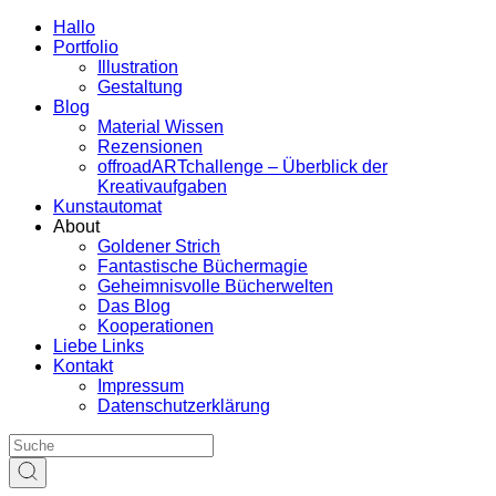
Hallo
Portfolio
Illustration
Gestaltung
Blog
Material Wissen
Rezensionen
offroadARTchallenge – Überblick der
Kreativaufgaben
Kunstautomat
About
Goldener Strich
Fantastische Büchermagie
Geheimnisvolle Bücherwelten
Das Blog
Kooperationen
Liebe Links
Kontakt
Impressum
Datenschutzerklärung