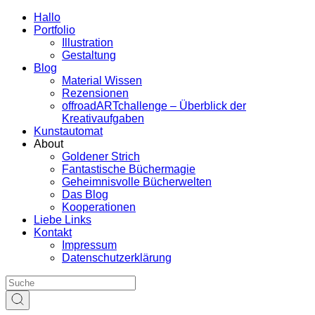
Hallo
Portfolio
Illustration
Gestaltung
Blog
Material Wissen
Rezensionen
offroadARTchallenge – Überblick der
Kreativaufgaben
Kunstautomat
About
Goldener Strich
Fantastische Büchermagie
Geheimnisvolle Bücherwelten
Das Blog
Kooperationen
Liebe Links
Kontakt
Impressum
Datenschutzerklärung