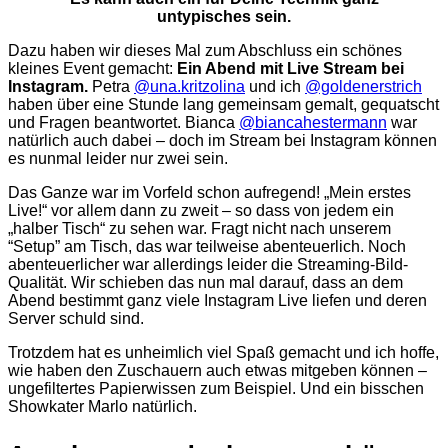
untypisches sein.
Dazu haben wir dieses Mal zum Abschluss ein schönes
kleines Event gemacht:
Ein Abend mit Live Stream bei
Instagram.
Petra
@una.kritzolina
und ich
@goldenerstrich
haben über eine Stunde lang gemeinsam gemalt, gequatscht
und Fragen beantwortet. Bianca
@biancahestermann
war
natürlich auch dabei – doch im Stream bei Instagram können
es nunmal leider nur zwei sein.
Das Ganze war im Vorfeld schon aufregend! „Mein erstes
Live!“ vor allem dann zu zweit – so dass von jedem ein
„halber Tisch“ zu sehen war. Fragt nicht nach unserem
“Setup” am Tisch, das war teilweise abenteuerlich. Noch
abenteuerlicher war allerdings leider die Streaming-Bild-
Qualität. Wir schieben das nun mal darauf, dass an dem
Abend bestimmt ganz viele Instagram Live liefen und deren
Server schuld sind.
Trotzdem hat es unheimlich viel Spaß gemacht und ich hoffe,
wie haben den Zuschauern auch etwas mitgeben können –
ungefiltertes Papierwissen zum Beispiel. Und ein bisschen
Showkater Marlo natürlich.