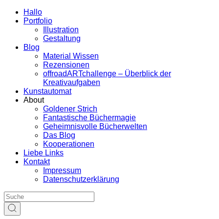
Hallo
Portfolio
Illustration
Gestaltung
Blog
Material Wissen
Rezensionen
offroadARTchallenge – Überblick der
Kreativaufgaben
Kunstautomat
About
Goldener Strich
Fantastische Büchermagie
Geheimnisvolle Bücherwelten
Das Blog
Kooperationen
Liebe Links
Kontakt
Impressum
Datenschutzerklärung