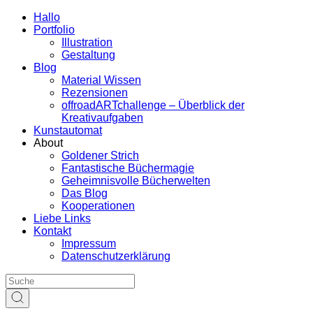
Hallo
Portfolio
Illustration
Gestaltung
Blog
Material Wissen
Rezensionen
offroadARTchallenge – Überblick der
Kreativaufgaben
Kunstautomat
About
Goldener Strich
Fantastische Büchermagie
Geheimnisvolle Bücherwelten
Das Blog
Kooperationen
Liebe Links
Kontakt
Impressum
Datenschutzerklärung