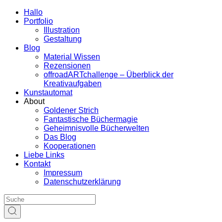
Hallo
Portfolio
Illustration
Gestaltung
Blog
Material Wissen
Rezensionen
offroadARTchallenge – Überblick der
Kreativaufgaben
Kunstautomat
About
Goldener Strich
Fantastische Büchermagie
Geheimnisvolle Bücherwelten
Das Blog
Kooperationen
Liebe Links
Kontakt
Impressum
Datenschutzerklärung